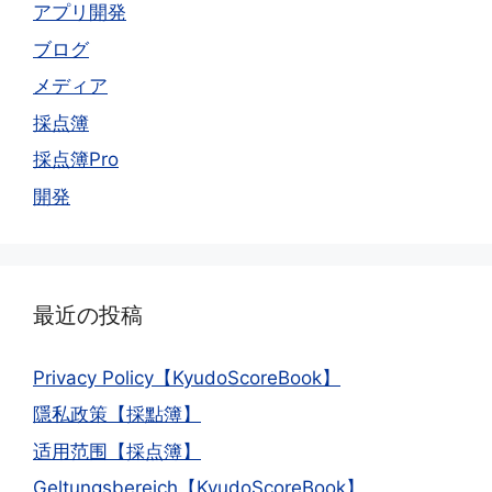
アプリ開発
ブログ
メディア
採点簿
採点簿Pro
開発
最近の投稿
Privacy Policy【KyudoScoreBook】
隱私政策【採點簿】
适用范围【採点簿】
Geltungsbereich【KyudoScoreBook】