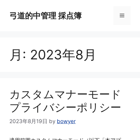
コ
ン
弓道的中管理 採点簿
メ
テ
ン
ニ
ツ
へ
月:
2023年8月
ス
ュ
キ
ッ
ー
プ
カスタムマナーモード
プライバシーポリシー
2023年8月19日
by
bowyer