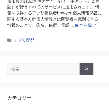
適用範囲採点簿forチーム（以下「本アプリ」と表
記）が行うすべてのサービスに適用されます。 情
報を取得するアプリ提供者bowyer 個人情報保護に
関する基本方針個人情報とは閲覧者を識別できる
情報のことで、氏名、住所、電話 …
続きを読む
カ
アプリ開発
テ
ゴ
リ
ー
検
索:
カテゴリー