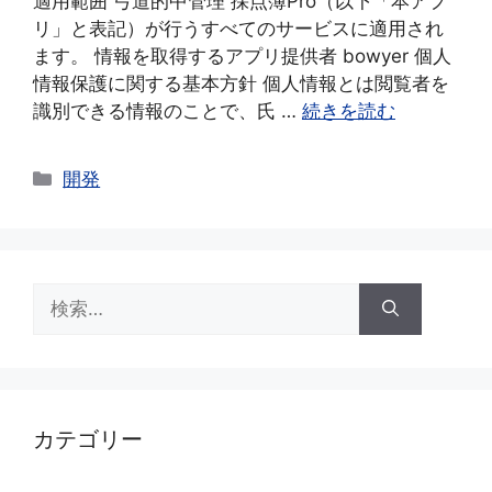
適用範囲 弓道的中管理 採点簿Pro（以下「本アプ
リ」と表記）が行うすべてのサービスに適用され
ます。 情報を取得するアプリ提供者 bowyer 個人
情報保護に関する基本方針 個人情報とは閲覧者を
識別できる情報のことで、氏 …
続きを読む
カ
開発
テ
ゴ
リ
ー
検
索:
カテゴリー