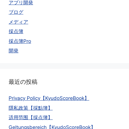
アプリ開発
ブログ
メディア
採点簿
採点簿Pro
開発
最近の投稿
Privacy Policy【KyudoScoreBook】
隱私政策【採點簿】
适用范围【採点簿】
Geltungsbereich【KyudoScoreBook】