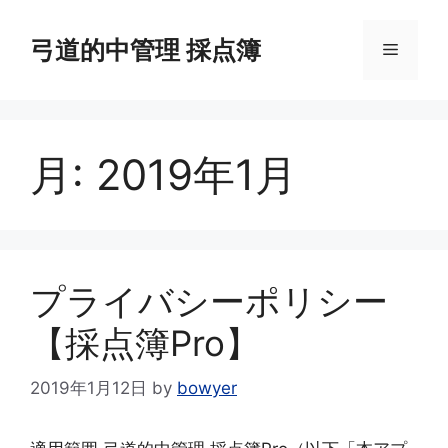
コ
ン
弓道的中管理 採点簿
メ
テ
ン
ニ
ツ
へ
月:
2019年1月
ス
ュ
キ
ッ
ー
プ
プライバシーポリシー
【採点簿Pro】
2019年1月12日
by
bowyer