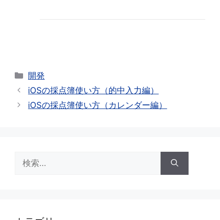
カ
開発
テ
iOSの採点簿使い方（的中入力編）
ゴ
iOSの採点簿使い方（カレンダー編）
リ
ー
検
索: