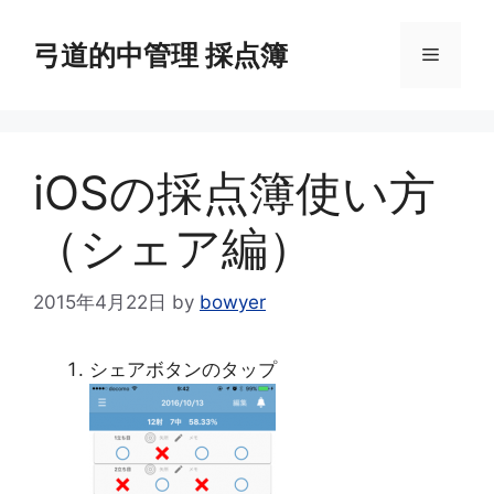
コ
ン
弓道的中管理 採点簿
メ
テ
ン
ニ
ツ
へ
iOSの採点簿使い方
ス
ュ
キ
（シェア編）
ッ
ー
プ
2015年4月22日
by
bowyer
シェアボタンのタップ